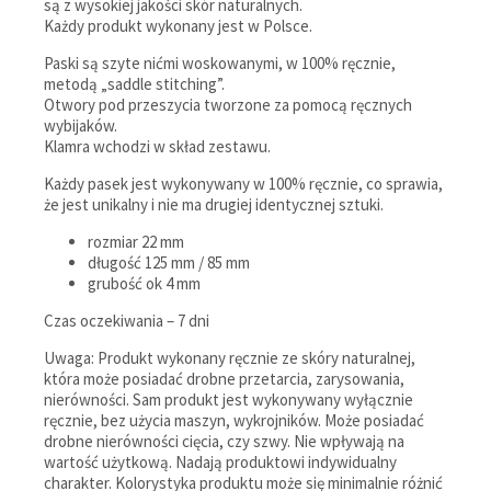
są z wysokiej jakości skór naturalnych.
Każdy produkt wykonany jest w Polsce.
Paski są szyte nićmi woskowanymi, w 100% ręcznie,
metodą „saddle stitching”.
Otwory pod przeszycia tworzone za pomocą ręcznych
wybijaków.
Klamra wchodzi w skład zestawu.
Każdy pasek jest wykonywany w 100% ręcznie, co sprawia,
że jest unikalny i nie ma drugiej identycznej sztuki.
rozmiar 22 mm
długość 125 mm / 85 mm
grubość ok 4 mm
Czas oczekiwania – 7 dni
Uwaga: Produkt wykonany ręcznie ze skóry naturalnej,
która może posiadać drobne przetarcia, zarysowania,
nierówności. Sam produkt jest wykonywany wyłącznie
ręcznie, bez użycia maszyn, wykrojników. Może posiadać
drobne nierówności cięcia, czy szwy. Nie wpływają na
wartość użytkową. Nadają produktowi indywidualny
charakter. Kolorystyka produktu może się minimalnie różnić