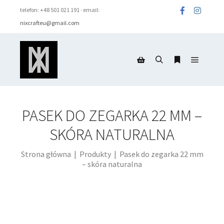
telefon: +48 501 021 191 · email:
nixcrafteu@gmail.com
Menu g
Szukaj
Więcej inform
Panel boczny sklepu
PASEK DO ZEGARKA 22 MM –
SKÓRA NATURALNA
Strona główna
|
Produkty
|
Pasek do zegarka 22 mm
– skóra naturalna