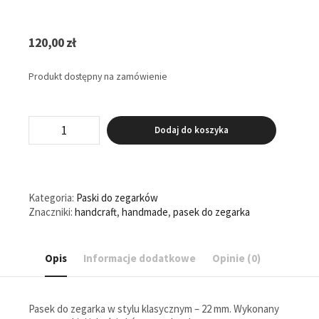
120,00
zł
Produkt dostępny na zamówienie
ilość
Dodaj do koszyka
Pasek
do
zegarka
22
mm
Kategoria:
Paski do zegarków
-
Znaczniki:
handcraft
,
handmade
,
pasek do zegarka
skóra
naturalna
Opis
Informacje dodatkowe
Opinie (0)
Pasek do zegarka w stylu klasycznym – 22 mm. Wykonany