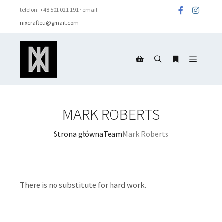
telefon: +48 501 021 191 · email:
nixcrafteu@gmail.com
Menu g
Szukaj
Więcej inform
Panel boczny sklepu
MARK ROBERTS
Strona główna
Team
Mark Roberts
There is no substitute for hard work.